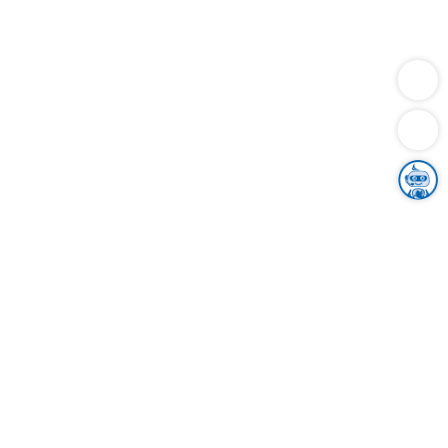
Dienstleistungen
Bauen
Lebensunterhalt & Soziales
Verkehr
Familie
Migration & Integration
Sicherheit & Ordnung
Wirtschaft
Gesundheit
Umwelt
Unsere Ämter
Landkreis & Verwaltung
Der Ortenaukreis
Gesundheit, Sicherheit & Soziales
Bildung
Zuwanderung
Ländlicher Raum
Klimaschutz
Tourismus
Bekanntmachungen
Gleichstellung von Frauen und Männern
Grenzüberschreitende Zusammenarbeit
Kreistag
Kreistagsinformationssystem
Kreisrecht
Kreistagswahl
Karriere
Stellenangebote
Eventkalender
Ausbildung
Studium
Praktikum
Freiwilligendienst
Unser Leitbild