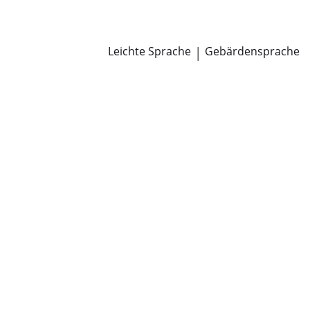
Newsroom
Pressemitteilungen
Öffentliche Zustellungen
Leichte Sprache
|
Gebärdensprache