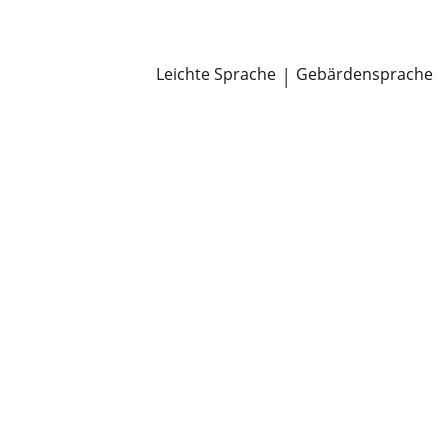
Newsroom
Pressemitteilungen
Öffentliche Zustellungen
Leichte Sprache
|
Gebärdensprache