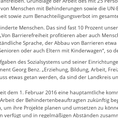
antreiben. Grundlage der Arbeit des mit 25 Pers
ng von Menschen mit Behinderungen sowie die UN-
eiheit sowie zum Benachteiligungsverbot im gesamt
derte Menschen. Das sind fast 10 Prozent unserer 
. „Von Barrierefreiheit profitieren aber auch Me
ständliche Sprache, der Abbau von Barrieren etw
nioren oder auch Eltern mit Kinderwagen“, so de
Aufgaben des Sozialsystems und seiner Einrichtung
ent Georg Benz. „Erziehung, Bildung, Arbeit, Frei
muss etwas getan werden, da sind der Landkreis 
s seit dem 1. Februar 2016 eine hauptamtliche ko
e Arbeit der Behindertenbeauftragten zukünftig beg
um ihre Projekte planen und umsetzen zu können
verfügt und in regelmäßigen Abständen zusamme