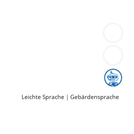
ung
Wirtschaft
Gesundheit
Umwelt
limaschutz
Tourismus
Bekanntmachungen
ild
Leichte Sprache
|
Gebärdensprache