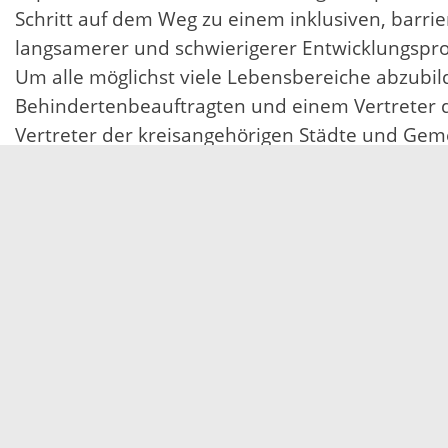
Schritt auf dem Weg zu einem inklusiven, barrie
langsamerer und schwierigerer Entwicklungsproz
Um alle möglichst viele Lebensbereiche abzubil
Behindertenbeauftragten und einem Vertreter d
Vertreter der kreisangehörigen Städte und Geme
dem Bereich „Gesundheit“; jeweils ein Vertreter
Freizeit“.
Die konstituierende Sitzung des Behindertenbeir
Jahre bis Ende 2020 gebildet, dann erfolgt eine
Servicezeiten
Kontakt
Barrierefreiheit