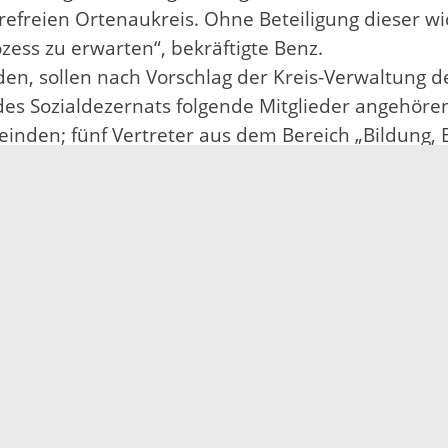
refreien Ortenaukreis. Ohne Beteiligung dieser wi
ess zu erwarten“, bekräftigte Benz.
den, sollen nach Vorschlag der Kreis-Verwaltung
es Sozialdezernats folgende Mitglieder angehöre
inden; fünf Vertreter aus dem Bereich „Bildung, 
 aus den Bereichen „Gesundheit“, „Arbeit“, „Wohne
ats des Ortenaukreises soll im Herbst dieses Jahre
 Evaluierung der Arbeit und Bewertung der Fortset
Impressum
Datenschutz
Fehler melden