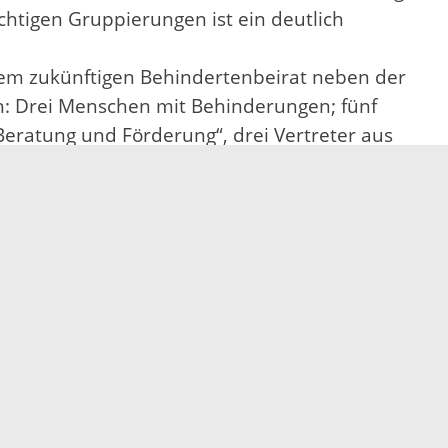
chtigen Gruppierungen ist ein deutlich
 dem zukünftigen Behindertenbeirat neben der
n: Drei Menschen mit Behinderungen; fünf
Beratung und Förderung“, drei Vertreter aus
n/Bauen“, Mobilität“ sowie „Sport, Kultur,
s erfolgen. Der Beirat wird zunächst auf drei
zung.
Elektronische Kommunikation