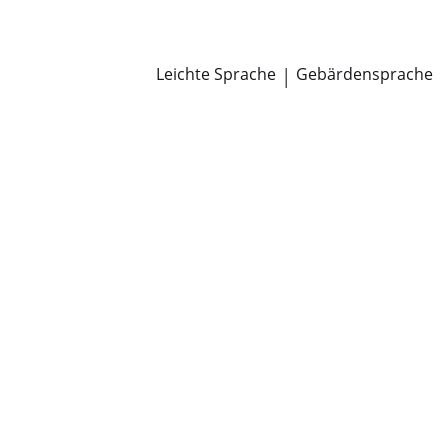
Newsroom
Pressemitteilungen
Öffentliche Zustellungen
Leichte Sprache
|
Gebärdensprache