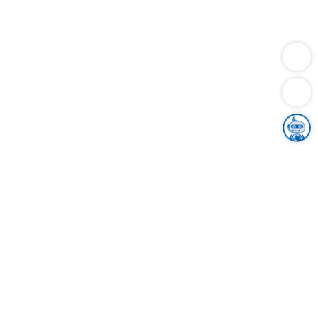
Dienstleistungen
Bauen
Lebensunterhalt & Soziales
Verkehr
Familie
Migration & Integration
Sicherheit & Ordnung
Wirtschaft
Gesundheit
Umwelt
Unsere Ämter
Landkreis & Verwaltung
Der Ortenaukreis
Gesundheit, Sicherheit & Soziales
Bildung
Zuwanderung
Ländlicher Raum
Klimaschutz
Tourismus
Bekanntmachungen
Gleichstellung von Frauen und Männern
Grenzüberschreitende Zusammenarbeit
Kreistag
Kreistagsinformationssystem
Kreisrecht
Kreistagswahl
Karriere
Stellenangebote
Eventkalender
Ausbildung
Studium
Praktikum
Freiwilligendienst
Unser Leitbild