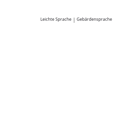
Newsroom
Pressemitteilungen
Öffentliche Zustellungen
Leichte Sprache
|
Gebärdensprache