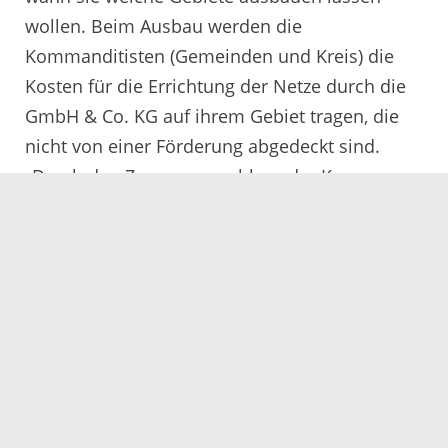
wollen. Beim Ausbau werden die
Kommanditisten (Gemeinden und Kreis) die
Kosten für die Errichtung der Netze durch die
GmbH & Co. KG auf ihrem Gebiet tragen, die
nicht von einer Förderung abgedeckt sind.
„Durch den Zusammenschluss der Kommunen
und des Kreises nutzen wir die
Fördermöglichkeiten optimal aus,“ so
Kohlmann. „Wir wollen schon 2017 den
Betreiber des Netzes ausschreiben, damit im
gleichen Jahr bereits die ersten Anschlüsse ans
Netz gehen können und von da an das Netz
nach und nach aufgebaut werden kann.“
Derzeit verlege der Ortenaukreis bei