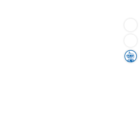
Dienstleistungen
Bauen
Lebensunterhalt & Soziales
Verkehr
Familie
Migration & Integration
Sicherheit & Ordnung
Wirtschaft
Gesundheit
Umwelt
Unsere Ämter
Landkreis & Verwaltung
Der Ortenaukreis
Gesundheit, Sicherheit & Soziales
Bildung
Zuwanderung
Ländlicher Raum
Klimaschutz
Tourismus
Bekanntmachungen
Gleichstellung von Frauen und Männern
Grenzüberschreitende Zusammenarbeit
Kreistag
Kreistagsinformationssystem
Kreisrecht
Kreistagswahl
Karriere
Stellenangebote
Eventkalender
Ausbildung
Studium
Praktikum
Freiwilligendienst
Unser Leitbild