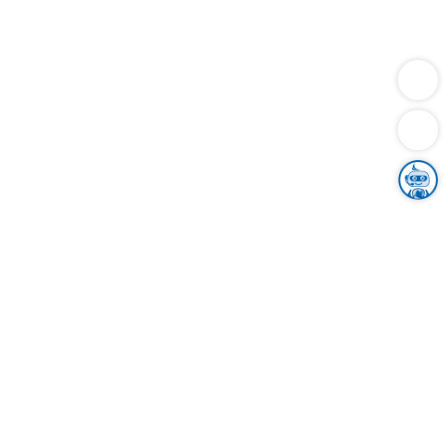
Dienstleistungen
Bauen
Lebensunterhalt & Soziales
Verkehr
Familie
Migration & Integration
Sicherheit & Ordnung
Wirtschaft
Gesundheit
Umwelt
Unsere Ämter
Landkreis & Verwaltung
Der Ortenaukreis
Gesundheit, Sicherheit & Soziales
Bildung
Zuwanderung
Ländlicher Raum
Klimaschutz
Tourismus
Bekanntmachungen
Gleichstellung von Frauen und Männern
Grenzüberschreitende Zusammenarbeit
Kreistag
Kreistagsinformationssystem
Kreisrecht
Kreistagswahl
Karriere
Stellenangebote
Eventkalender
Ausbildung
Studium
Praktikum
Freiwilligendienst
Unser Leitbild