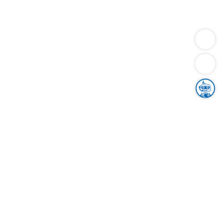
Dienstleistungen
Bauen
Lebensunterhalt & Soziales
Verkehr
Familie
Migration & Integration
Sicherheit & Ordnung
Wirtschaft
Gesundheit
Umwelt
Unsere Ämter
Landkreis & Verwaltung
Der Ortenaukreis
Gesundheit, Sicherheit & Soziales
Bildung
Zuwanderung
Ländlicher Raum
Klimaschutz
Tourismus
Bekanntmachungen
Gleichstellung von Frauen und Männern
Grenzüberschreitende Zusammenarbeit
Kreistag
Kreistagsinformationssystem
Kreisrecht
Kreistagswahl
Karriere
Stellenangebote
Eventkalender
Ausbildung
Studium
Praktikum
Freiwilligendienst
Unser Leitbild