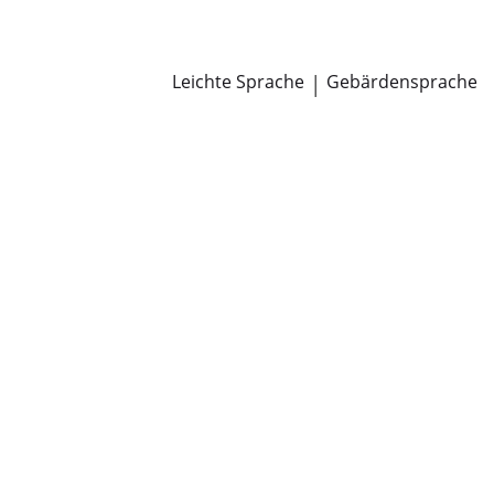
Newsroom
Pressemitteilungen
Öffentliche Zustellungen
Leichte Sprache
|
Gebärdensprache