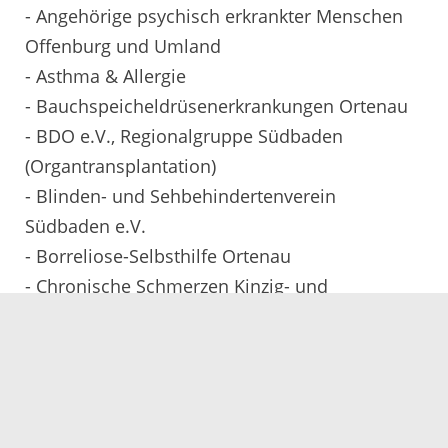
- Angehörige psychisch erkrankter Menschen
Offenburg und Umland
- Asthma & Allergie
- Bauchspeicheldrüsenerkrankungen Ortenau
- BDO e.V., Regionalgruppe Südbaden
(Organtransplantation)
- Blinden- und Sehbehindertenverein
Südbaden e.V.
- Borreliose-Selbsthilfe Ortenau
- Chronische Schmerzen Kinzig- und
Harmersbachtal
- COPD und Lungenemphysem-Gruppe Kehl
- COPD und Lungenemphysem-Gruppe
Offenburg
- Das Atelier -Atelierprojekt Lahr- Die Brücke