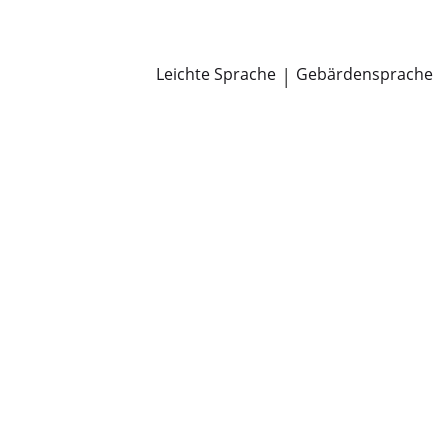
Newsroom
Pressemitteilungen
Öffentliche Zustellungen
Leichte Sprache
|
Gebärdensprache