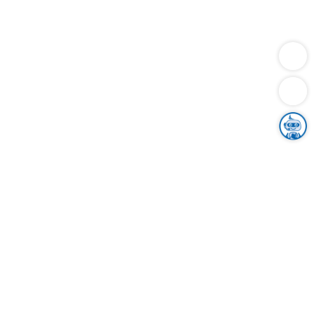
Dienstleistungen
Bauen
Lebensunterhalt & Soziales
Verkehr
Familie
Migration & Integration
Sicherheit & Ordnung
Wirtschaft
Gesundheit
Umwelt
Unsere Ämter
Landkreis & Verwaltung
Der Ortenaukreis
Gesundheit, Sicherheit & Soziales
Bildung
Zuwanderung
Ländlicher Raum
Klimaschutz
Tourismus
Bekanntmachungen
Gleichstellung von Frauen und Männern
Grenzüberschreitende Zusammenarbeit
Kreistag
Kreistagsinformationssystem
Kreisrecht
Kreistagswahl
Karriere
Stellenangebote
Eventkalender
Ausbildung
Studium
Praktikum
Freiwilligendienst
Unser Leitbild