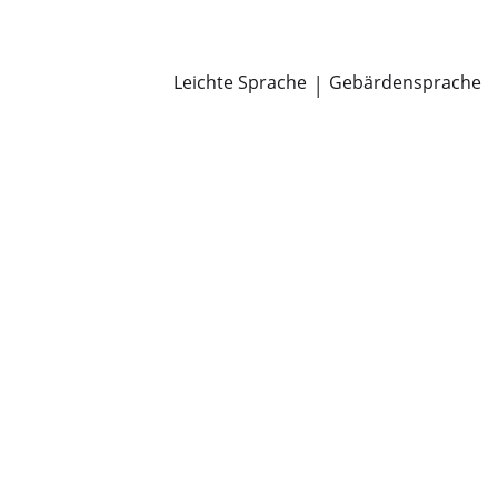
Newsroom
Pressemitteilungen
Öffentliche Zustellungen
Leichte Sprache
|
Gebärdensprache