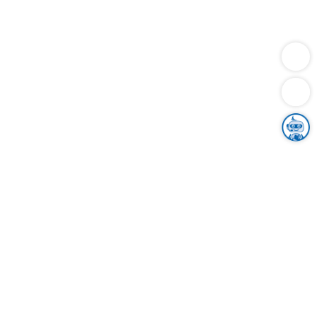
Dienstleistungen
Bauen
Lebensunterhalt & Soziales
Verkehr
Familie
Migration & Integration
Sicherheit & Ordnung
Wirtschaft
Gesundheit
Umwelt
Unsere Ämter
Landkreis & Verwaltung
Der Ortenaukreis
Gesundheit, Sicherheit & Soziales
Bildung
Zuwanderung
Ländlicher Raum
Klimaschutz
Tourismus
Bekanntmachungen
Gleichstellung von Frauen und Männern
Grenzüberschreitende Zusammenarbeit
Kreistag
Kreistagsinformationssystem
Kreisrecht
Kreistagswahl
Karriere
Stellenangebote
Eventkalender
Ausbildung
Studium
Praktikum
Freiwilligendienst
Unser Leitbild