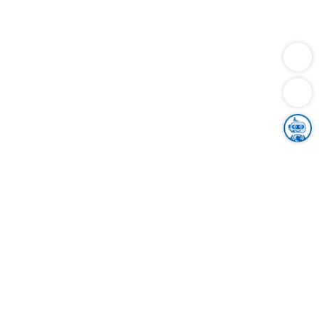
Dienstleistungen
Bauen
Lebensunterhalt & Soziales
Verkehr
Familie
Migration & Integration
Sicherheit & Ordnung
Wirtschaft
Gesundheit
Umwelt
Unsere Ämter
Landkreis & Verwaltung
Der Ortenaukreis
Gesundheit, Sicherheit & Soziales
Bildung
Zuwanderung
Ländlicher Raum
Klimaschutz
Tourismus
Bekanntmachungen
Gleichstellung von Frauen und Männern
Grenzüberschreitende Zusammenarbeit
Kreistag
Kreistagsinformationssystem
Kreisrecht
Kreistagswahl
Karriere
Stellenangebote
Eventkalender
Ausbildung
Studium
Praktikum
Freiwilligendienst
Unser Leitbild