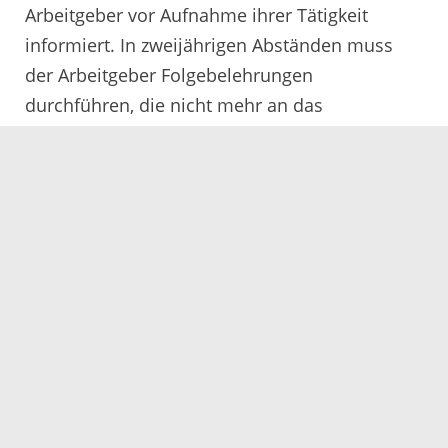
Arbeitgeber vor Aufnahme ihrer Tätigkeit
informiert. In zweijährigen Abständen muss
der Arbeitgeber Folgebelehrungen
durchführen, die nicht mehr an das
Gesundheitsamt gekoppelt sind.
Servicezeiten
Kontakt
Barrierefreiheit
Impressum
Datenschutz
Fehler melden
Elektronische Kommunikation
Kontakt