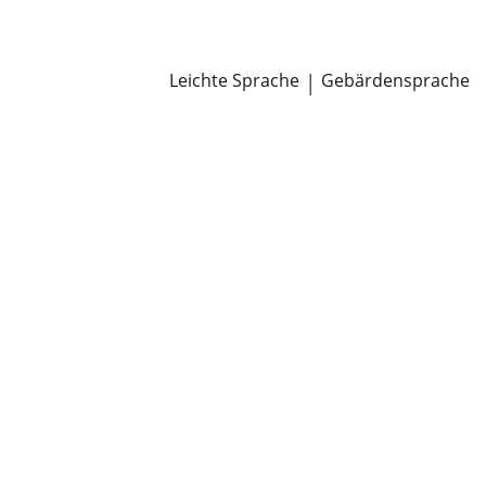
Newsroom
Pressemitteilungen
Öffentliche Zustellungen
Leichte Sprache
|
Gebärdensprache