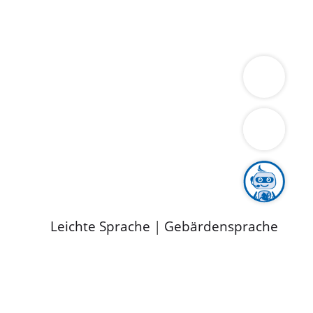
ung
Wirtschaft
Gesundheit
Umwelt
limaschutz
Tourismus
Bekanntmachungen
ild
Leichte Sprache
|
Gebärdensprache