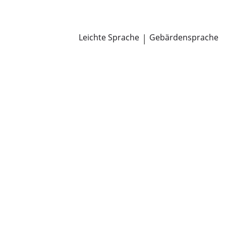
Newsroom
Pressemitteilungen
Öffentliche Zustellungen
Leichte Sprache
|
Gebärdensprache