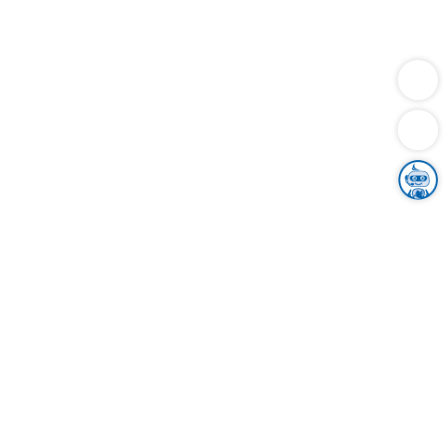
Dienstleistungen
Bauen
Lebensunterhalt & Soziales
Verkehr
Familie
Migration & Integration
Sicherheit & Ordnung
Wirtschaft
Gesundheit
Umwelt
Unsere Ämter
Landkreis & Verwaltung
Der Ortenaukreis
Gesundheit, Sicherheit & Soziales
Bildung
Zuwanderung
Ländlicher Raum
Klimaschutz
Tourismus
Bekanntmachungen
Gleichstellung von Frauen und Männern
Grenzüberschreitende Zusammenarbeit
Kreistag
Kreistagsinformationssystem
Kreisrecht
Kreistagswahl
Karriere
Stellenangebote
Eventkalender
Ausbildung
Studium
Praktikum
Freiwilligendienst
Unser Leitbild