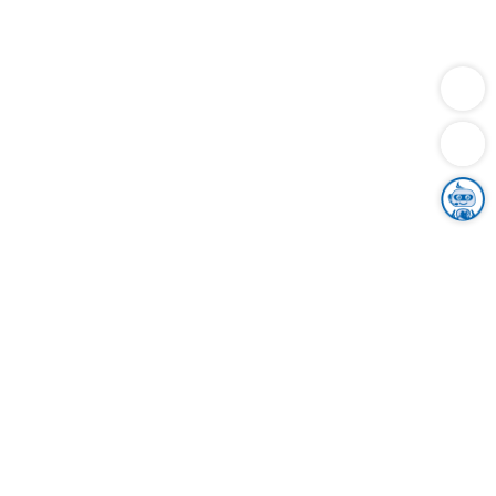
Dienstleistungen
Bauen
Lebensunterhalt & Soziales
Verkehr
Familie
Migration & Integration
Sicherheit & Ordnung
Wirtschaft
Gesundheit
Umwelt
Unsere Ämter
Landkreis & Verwaltung
Der Ortenaukreis
Gesundheit, Sicherheit & Soziales
Bildung
Zuwanderung
Ländlicher Raum
Klimaschutz
Tourismus
Bekanntmachungen
Gleichstellung von Frauen und Männern
Grenzüberschreitende Zusammenarbeit
Kreistag
Kreistagsinformationssystem
Kreisrecht
Kreistagswahl
Karriere
Stellenangebote
Eventkalender
Ausbildung
Studium
Praktikum
Freiwilligendienst
Unser Leitbild