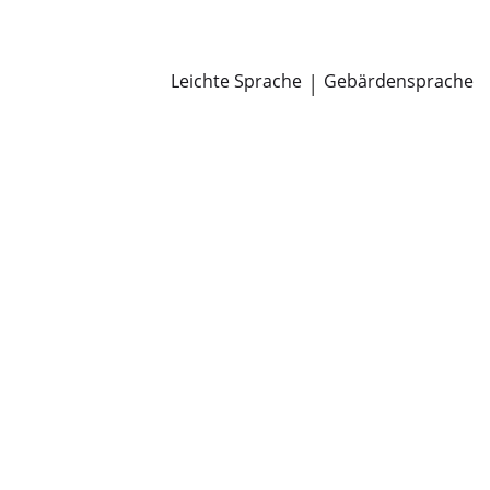
Newsroom
Pressemitteilungen
Öffentliche Zustellungen
Leichte Sprache
|
Gebärdensprache