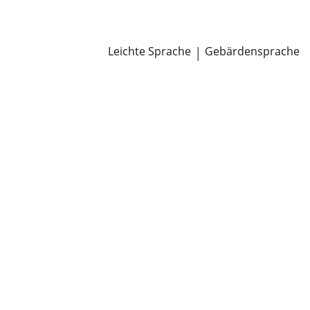
Newsroom
Pressemitteilungen
Öffentliche Zustellungen
Leichte Sprache
|
Gebärdensprache