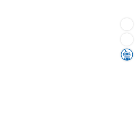
Dienstleistungen
Bauen
Lebensunterhalt & Soziales
Verkehr
Familie
Migration & Integration
Sicherheit & Ordnung
Wirtschaft
Gesundheit
Umwelt
Unsere Ämter
Landkreis & Verwaltung
Der Ortenaukreis
Gesundheit, Sicherheit & Soziales
Bildung
Zuwanderung
Ländlicher Raum
Klimaschutz
Tourismus
Bekanntmachungen
Gleichstellung von Frauen und Männern
Grenzüberschreitende Zusammenarbeit
Kreistag
Kreistagsinformationssystem
Kreisrecht
Kreistagswahl
Karriere
Stellenangebote
Eventkalender
Ausbildung
Studium
Praktikum
Freiwilligendienst
Unser Leitbild