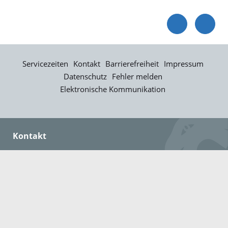
Servicezeiten
Kontakt
Barrierefreiheit
Impressum
Datenschutz
Fehler melden
Elektronische Kommunikation
Kontakt
Landratsamt Ortenaukreis
Badstraße 20
77652 Offenburg
Telefon: 0781 805-0
Fax: 0781 805-1211