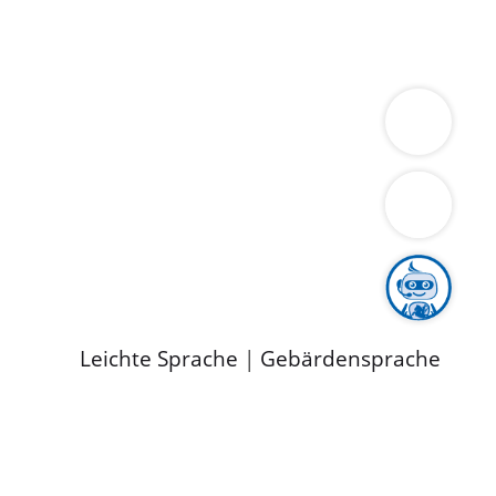
ung
Wirtschaft
Gesundheit
Umwelt
limaschutz
Tourismus
Bekanntmachungen
ild
Leichte Sprache
|
Gebärdensprache