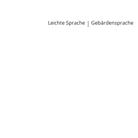
Newsroom
Pressemitteilungen
Öffentliche Zustellungen
Leichte Sprache
|
Gebärdensprache