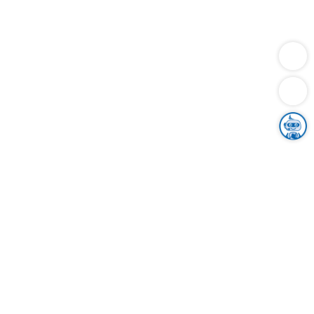
Dienstleistungen
Bauen
Lebensunterhalt & Soziales
Verkehr
Familie
Migration & Integration
Sicherheit & Ordnung
Wirtschaft
Gesundheit
Umwelt
Unsere Ämter
Landkreis & Verwaltung
Der Ortenaukreis
Gesundheit, Sicherheit & Soziales
Bildung
Zuwanderung
Ländlicher Raum
Klimaschutz
Tourismus
Bekanntmachungen
Gleichstellung von Frauen und Männern
Grenzüberschreitende Zusammenarbeit
Kreistag
Kreistagsinformationssystem
Kreisrecht
Kreistagswahl
Karriere
Stellenangebote
Eventkalender
Ausbildung
Studium
Praktikum
Freiwilligendienst
Unser Leitbild