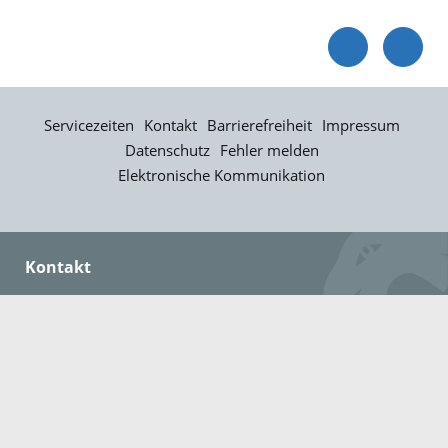
Servicezeiten
Kontakt
Barrierefreiheit
Impressum
Datenschutz
Fehler melden
Elektronische Kommunikation
Kontakt
Landratsamt Ortenaukreis
Badstraße 20
77652 Offenburg
Telefon: 0781 805-0
Fax: 0781 805-1211