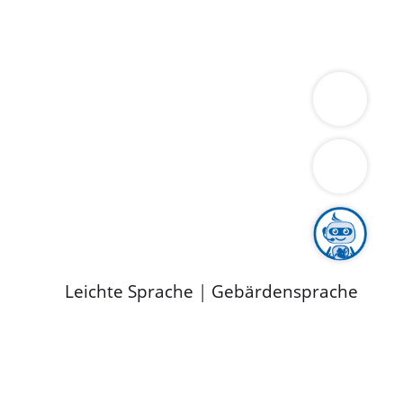
ung
Wirtschaft
Gesundheit
Umwelt
limaschutz
Tourismus
Bekanntmachungen
ild
Leichte Sprache
|
Gebärdensprache