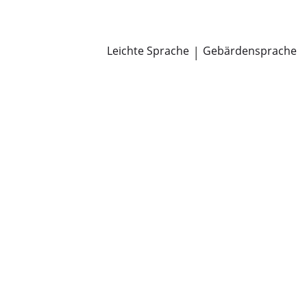
Newsroom
Pressemitteilungen
Öffentliche Zustellungen
Leichte Sprache
|
Gebärdensprache