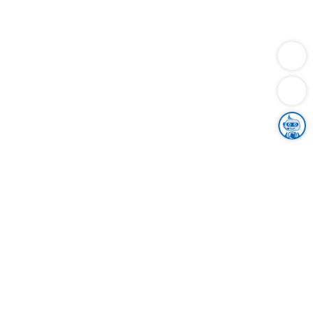
Dienstleistungen
Bauen
Lebensunterhalt & Soziales
Verkehr
Familie
Migration & Integration
Sicherheit & Ordnung
Wirtschaft
Gesundheit
Umwelt
Unsere Ämter
Landkreis & Verwaltung
Der Ortenaukreis
Gesundheit, Sicherheit & Soziales
Bildung
Zuwanderung
Ländlicher Raum
Klimaschutz
Tourismus
Bekanntmachungen
Gleichstellung von Frauen und Männern
Grenzüberschreitende Zusammenarbeit
Kreistag
Kreistagsinformationssystem
Kreisrecht
Kreistagswahl
Karriere
Stellenangebote
Eventkalender
Ausbildung
Studium
Praktikum
Freiwilligendienst
Unser Leitbild