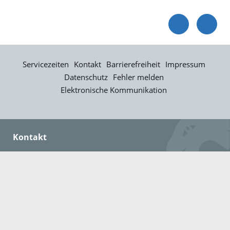
Servicezeiten
Kontakt
Barrierefreiheit
Impressum
Datenschutz
Fehler melden
Elektronische Kommunikation
Kontakt
Landratsamt Ortenaukreis
Badstraße 20
77652 Offenburg
Telefon: 0781 805-0
Fax: 0781 805-1211