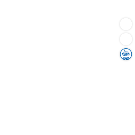
Dienstleistungen
Bauen
Lebensunterhalt & Soziales
Verkehr
Familie
Migration & Integration
Sicherheit & Ordnung
Wirtschaft
Gesundheit
Umwelt
Unsere Ämter
Landkreis & Verwaltung
Der Ortenaukreis
Gesundheit, Sicherheit & Soziales
Bildung
Zuwanderung
Ländlicher Raum
Klimaschutz
Tourismus
Bekanntmachungen
Gleichstellung von Frauen und Männern
Grenzüberschreitende Zusammenarbeit
Kreistag
Kreistagsinformationssystem
Kreisrecht
Kreistagswahl
Karriere
Stellenangebote
Eventkalender
Ausbildung
Studium
Praktikum
Freiwilligendienst
Unser Leitbild