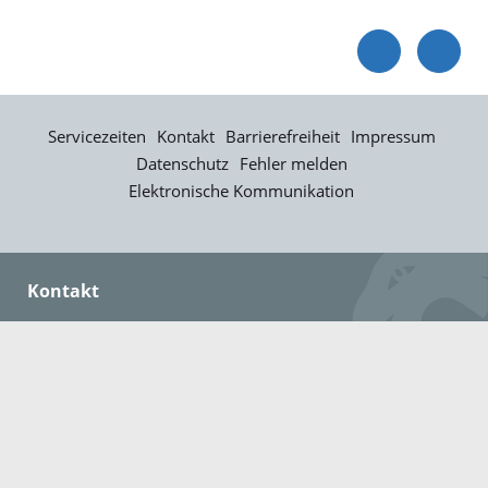
Servicezeiten
Kontakt
Barrierefreiheit
Impressum
Datenschutz
Fehler melden
Elektronische Kommunikation
Kontakt
Landratsamt Ortenaukreis
Badstraße 20
77652 Offenburg
Telefon: 0781 805-0
Fax: 0781 805-1211