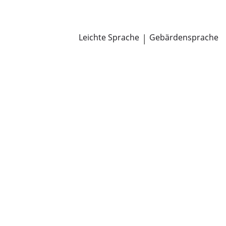
Newsroom
Pressemitteilungen
Öffentliche Zustellungen
Leichte Sprache
|
Gebärdensprache