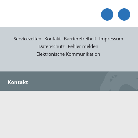
Servicezeiten
Kontakt
Barrierefreiheit
Impressum
Datenschutz
Fehler melden
Elektronische Kommunikation
Kontakt
Landratsamt Ortenaukreis
Badstraße 20
77652 Offenburg
Telefon: 0781 805-0
Fax: 0781 805-1211