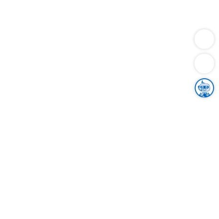
Dienstleistungen
Bauen
Lebensunterhalt & Soziales
Verkehr
Familie
Migration & Integration
Sicherheit & Ordnung
Wirtschaft
Gesundheit
Umwelt
Unsere Ämter
Landkreis & Verwaltung
Der Ortenaukreis
Gesundheit, Sicherheit & Soziales
Bildung
Zuwanderung
Ländlicher Raum
Klimaschutz
Tourismus
Bekanntmachungen
Gleichstellung von Frauen und Männern
Grenzüberschreitende Zusammenarbeit
Kreistag
Kreistagsinformationssystem
Kreisrecht
Kreistagswahl
Karriere
Stellenangebote
Eventkalender
Ausbildung
Studium
Praktikum
Freiwilligendienst
Unser Leitbild