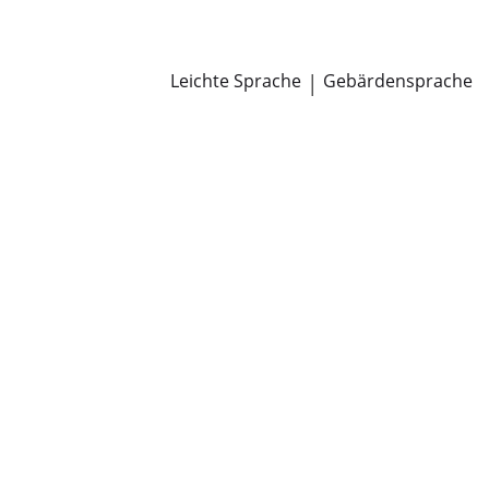
Newsroom
Pressemitteilungen
Öffentliche Zustellungen
Leichte Sprache
|
Gebärdensprache