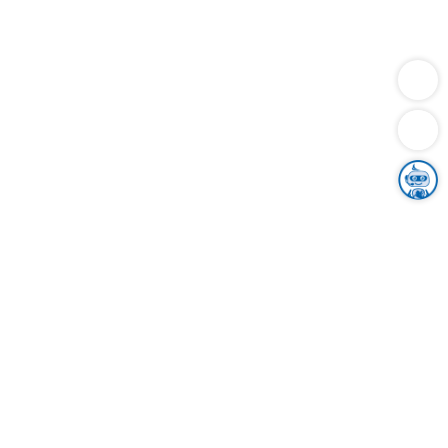
Dienstleistungen
Bauen
Lebensunterhalt & Soziales
Verkehr
Familie
Migration & Integration
Sicherheit & Ordnung
Wirtschaft
Gesundheit
Umwelt
Unsere Ämter
Landkreis & Verwaltung
Der Ortenaukreis
Gesundheit, Sicherheit & Soziales
Bildung
Zuwanderung
Ländlicher Raum
Klimaschutz
Tourismus
Bekanntmachungen
Gleichstellung von Frauen und Männern
Grenzüberschreitende Zusammenarbeit
Kreistag
Kreistagsinformationssystem
Kreisrecht
Kreistagswahl
Karriere
Stellenangebote
Eventkalender
Ausbildung
Studium
Praktikum
Freiwilligendienst
Unser Leitbild