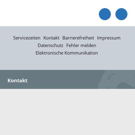
Servicezeiten
Kontakt
Barrierefreiheit
Impressum
Datenschutz
Fehler melden
Elektronische Kommunikation
Kontakt
Landratsamt Ortenaukreis
Badstraße 20
77652 Offenburg
Telefon: 0781 805-0
Fax: 0781 805-1211