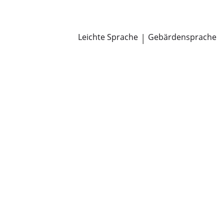
Newsroom
Pressemitteilungen
Öffentliche Zustellungen
Leichte Sprache
|
Gebärdensprache