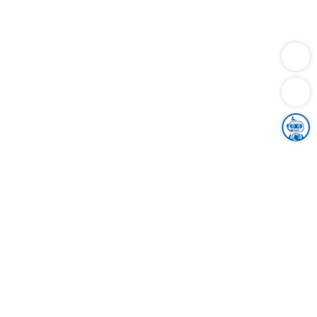
Dienstleistungen
Bauen
Lebensunterhalt & Soziales
Verkehr
Familie
Migration & Integration
Sicherheit & Ordnung
Wirtschaft
Gesundheit
Umwelt
Unsere Ämter
Landkreis & Verwaltung
Der Ortenaukreis
Gesundheit, Sicherheit & Soziales
Bildung
Zuwanderung
Ländlicher Raum
Klimaschutz
Tourismus
Bekanntmachungen
Gleichstellung von Frauen und Männern
Grenzüberschreitende Zusammenarbeit
Kreistag
Kreistagsinformationssystem
Kreisrecht
Kreistagswahl
Karriere
Stellenangebote
Eventkalender
Ausbildung
Studium
Praktikum
Freiwilligendienst
Unser Leitbild