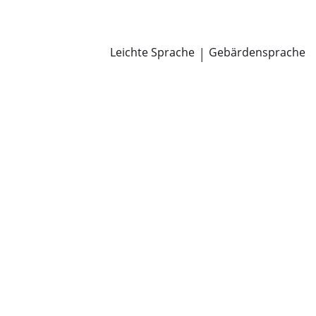
Newsroom
Pressemitteilungen
Öffentliche Zustellungen
Leichte Sprache
|
Gebärdensprache