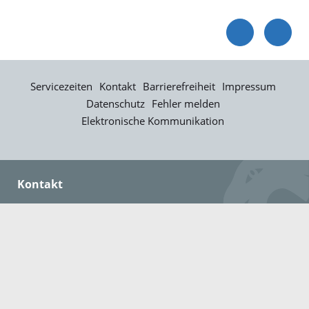
Servicezeiten
Kontakt
Barrierefreiheit
Impressum
Datenschutz
Fehler melden
Elektronische Kommunikation
Kontakt
Landratsamt Ortenaukreis
Badstraße 20
77652 Offenburg
Telefon: 0781 805-0
Fax: 0781 805-1211