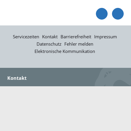
Servicezeiten
Kontakt
Barrierefreiheit
Impressum
Datenschutz
Fehler melden
Elektronische Kommunikation
Kontakt
Landratsamt Ortenaukreis
Badstraße 20
77652 Offenburg
Telefon: 0781 805-0
Fax: 0781 805-1211