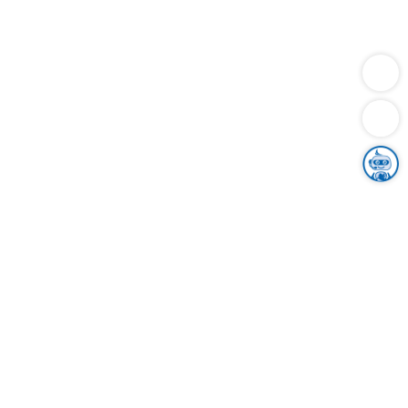
Dienstleistungen
Bauen
Lebensunterhalt & Soziales
Verkehr
Familie
Migration & Integration
Sicherheit & Ordnung
Wirtschaft
Gesundheit
Umwelt
Unsere Ämter
Landkreis & Verwaltung
Der Ortenaukreis
Gesundheit, Sicherheit & Soziales
Bildung
Zuwanderung
Ländlicher Raum
Klimaschutz
Tourismus
Bekanntmachungen
Gleichstellung von Frauen und Männern
Grenzüberschreitende Zusammenarbeit
Kreistag
Kreistagsinformationssystem
Kreisrecht
Kreistagswahl
Karriere
Stellenangebote
Eventkalender
Ausbildung
Studium
Praktikum
Freiwilligendienst
Unser Leitbild