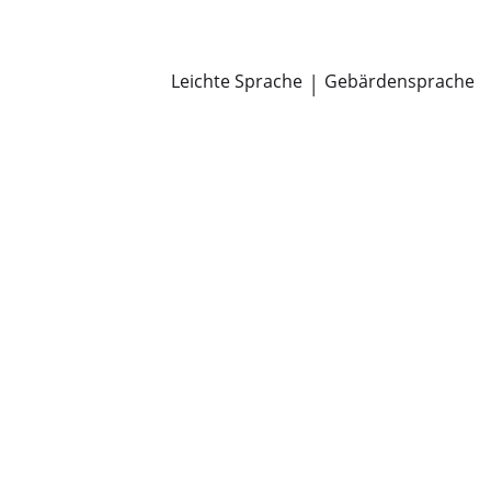
Newsroom
Pressemitteilungen
Öffentliche Zustellungen
Leichte Sprache
|
Gebärdensprache