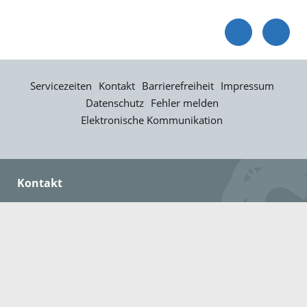
Servicezeiten
Kontakt
Barrierefreiheit
Impressum
Datenschutz
Fehler melden
Elektronische Kommunikation
Kontakt
Landratsamt Ortenaukreis
Badstraße 20
77652 Offenburg
Telefon: 0781 805-0
Fax: 0781 805-1211