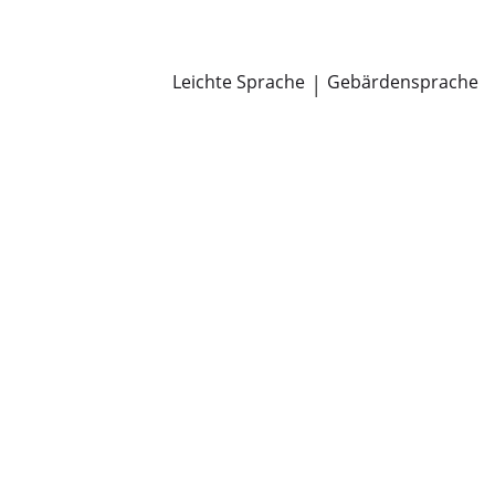
Newsroom
Pressemitteilungen
Öffentliche Zustellungen
Leichte Sprache
|
Gebärdensprache