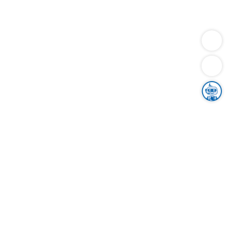
Dienstleistungen
Bauen
Lebensunterhalt & Soziales
Verkehr
Familie
Migration & Integration
Sicherheit & Ordnung
Wirtschaft
Gesundheit
Umwelt
Unsere Ämter
Landkreis & Verwaltung
Der Ortenaukreis
Gesundheit, Sicherheit & Soziales
Bildung
Zuwanderung
Ländlicher Raum
Klimaschutz
Tourismus
Bekanntmachungen
Gleichstellung von Frauen und Männern
Grenzüberschreitende Zusammenarbeit
Kreistag
Kreistagsinformationssystem
Kreisrecht
Kreistagswahl
Karriere
Stellenangebote
Eventkalender
Ausbildung
Studium
Praktikum
Freiwilligendienst
Unser Leitbild