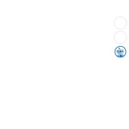
Dienstleistungen
Bauen
Lebensunterhalt & Soziales
Verkehr
Familie
Migration & Integration
Sicherheit & Ordnung
Wirtschaft
Gesundheit
Umwelt
Unsere Ämter
Landkreis & Verwaltung
Der Ortenaukreis
Gesundheit, Sicherheit & Soziales
Bildung
Zuwanderung
Ländlicher Raum
Klimaschutz
Tourismus
Bekanntmachungen
Gleichstellung von Frauen und Männern
Grenzüberschreitende Zusammenarbeit
Kreistag
Kreistagsinformationssystem
Kreisrecht
Kreistagswahl
Karriere
Stellenangebote
Eventkalender
Ausbildung
Studium
Praktikum
Freiwilligendienst
Unser Leitbild