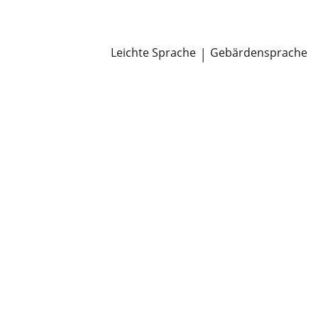
Newsroom
Pressemitteilungen
Öffentliche Zustellungen
Leichte Sprache
|
Gebärdensprache