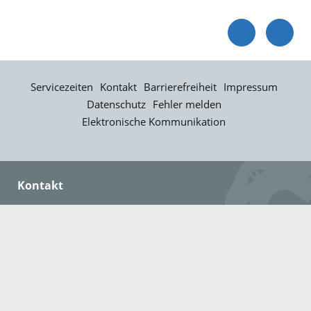
Servicezeiten
Kontakt
Barrierefreiheit
Impressum
Datenschutz
Fehler melden
Elektronische Kommunikation
Kontakt
Landratsamt Ortenaukreis
Badstraße 20
77652 Offenburg
Telefon: 0781 805-0
Fax: 0781 805-1211