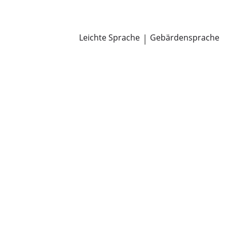
Newsroom
Pressemitteilungen
Öffentliche Zustellungen
Leichte Sprache
|
Gebärdensprache