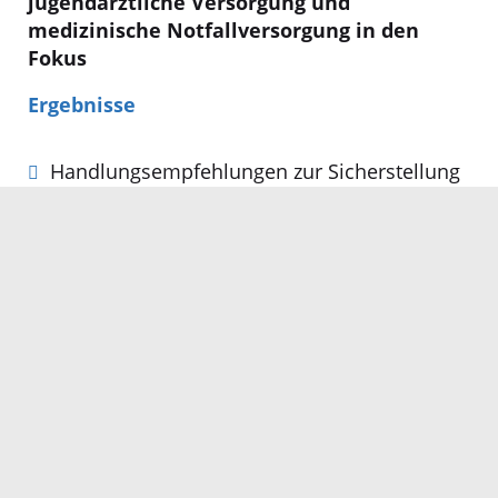
jugendärztliche Versorgung und
medizinische Notfallversorgung in den
Fokus
Ergebnisse
Handlungsempfehlungen zur Sicherstellung
der Kinder- und Jugendärztlichen Versorgung
im Ortenaukreis (Bericht der Kommunalen
Gesundheitskonferenz)