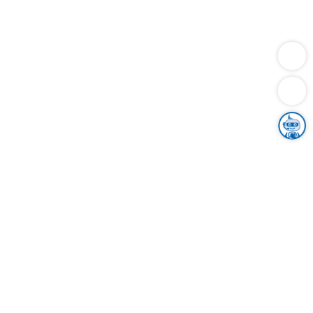
Dienstleistungen
Bauen
Lebensunterhalt & Soziales
Verkehr
Familie
Migration & Integration
Sicherheit & Ordnung
Wirtschaft
Gesundheit
Umwelt
Unsere Ämter
Landkreis & Verwaltung
Der Ortenaukreis
Gesundheit, Sicherheit & Soziales
Bildung
Zuwanderung
Ländlicher Raum
Klimaschutz
Tourismus
Bekanntmachungen
Gleichstellung von Frauen und Männern
Grenzüberschreitende Zusammenarbeit
Kreistag
Kreistagsinformationssystem
Kreisrecht
Kreistagswahl
Karriere
Stellenangebote
Eventkalender
Ausbildung
Studium
Praktikum
Freiwilligendienst
Unser Leitbild