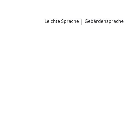
Newsroom
Pressemitteilungen
Öffentliche Zustellungen
Leichte Sprache
|
Gebärdensprache