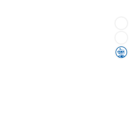
Dienstleistungen
Bauen
Lebensunterhalt & Soziales
Verkehr
Familie
Migration & Integration
Sicherheit & Ordnung
Wirtschaft
Gesundheit
Umwelt
Unsere Ämter
Landkreis & Verwaltung
Der Ortenaukreis
Gesundheit, Sicherheit & Soziales
Bildung
Zuwanderung
Ländlicher Raum
Klimaschutz
Tourismus
Bekanntmachungen
Gleichstellung von Frauen und Männern
Grenzüberschreitende Zusammenarbeit
Kreistag
Kreistagsinformationssystem
Kreisrecht
Kreistagswahl
Karriere
Stellenangebote
Eventkalender
Ausbildung
Studium
Praktikum
Freiwilligendienst
Unser Leitbild