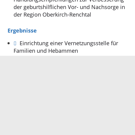
der geburtshilflichen Vor- und Nachsorge in
der Region Oberkirch-Renchtal
Ergebnisse
Einrichtung einer Vernetzungsstelle für
Familien und Hebammen
Handlungsempfehlungen zur
Weiterentwicklung der geburtshilflichen Vor-
und Nachsorge in der Region
Oberkirch/Renchtal
Präsentation der Abschlussveranstaltung
Ausstellung der Ergebnisposter der
Abschlussveranstaltung