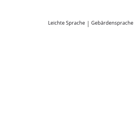
Newsroom
Pressemitteilungen
Öffentliche Zustellungen
Leichte Sprache
|
Gebärdensprache