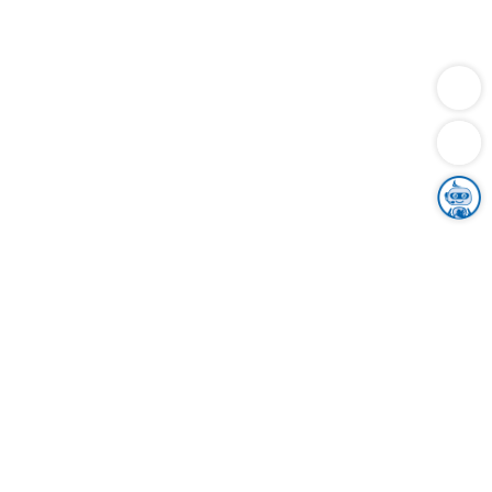
Dienstleistungen
Bauen
Lebensunterhalt & Soziales
Verkehr
Familie
Migration & Integration
Sicherheit & Ordnung
Wirtschaft
Gesundheit
Umwelt
Unsere Ämter
Landkreis & Verwaltung
Der Ortenaukreis
Gesundheit, Sicherheit & Soziales
Bildung
Zuwanderung
Ländlicher Raum
Klimaschutz
Tourismus
Bekanntmachungen
Gleichstellung von Frauen und Männern
Grenzüberschreitende Zusammenarbeit
Kreistag
Kreistagsinformationssystem
Kreisrecht
Kreistagswahl
Karriere
Stellenangebote
Eventkalender
Ausbildung
Studium
Praktikum
Freiwilligendienst
Unser Leitbild