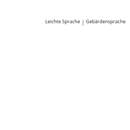
Newsroom
Pressemitteilungen
Öffentliche Zustellungen
Leichte Sprache
|
Gebärdensprache