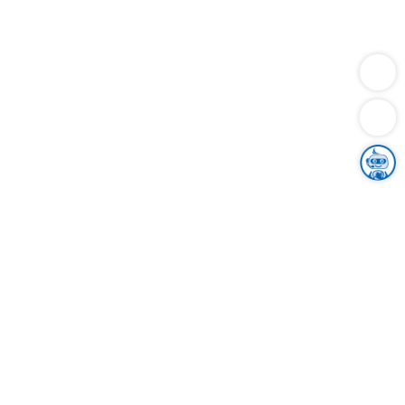
Dienstleistungen
Bauen
Lebensunterhalt & Soziales
Verkehr
Familie
Migration & Integration
Sicherheit & Ordnung
Wirtschaft
Gesundheit
Umwelt
Unsere Ämter
Landkreis & Verwaltung
Der Ortenaukreis
Gesundheit, Sicherheit & Soziales
Bildung
Zuwanderung
Ländlicher Raum
Klimaschutz
Tourismus
Bekanntmachungen
Gleichstellung von Frauen und Männern
Grenzüberschreitende Zusammenarbeit
Kreistag
Kreistagsinformationssystem
Kreisrecht
Kreistagswahl
Karriere
Stellenangebote
Eventkalender
Ausbildung
Studium
Praktikum
Freiwilligendienst
Unser Leitbild