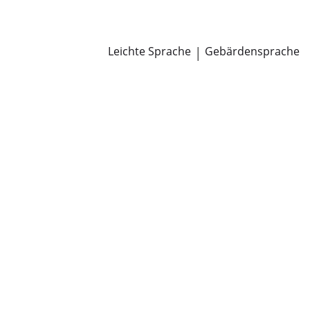
Newsroom
Pressemitteilungen
Öffentliche Zustellungen
Leichte Sprache
|
Gebärdensprache