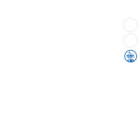
Dienstleistungen
Bauen
Lebensunterhalt & Soziales
Verkehr
Familie
Migration & Integration
Sicherheit & Ordnung
Wirtschaft
Gesundheit
Umwelt
Unsere Ämter
Landkreis & Verwaltung
Der Ortenaukreis
Gesundheit, Sicherheit & Soziales
Bildung
Zuwanderung
Ländlicher Raum
Klimaschutz
Tourismus
Bekanntmachungen
Gleichstellung von Frauen und Männern
Grenzüberschreitende Zusammenarbeit
Kreistag
Kreistagsinformationssystem
Kreisrecht
Kreistagswahl
Karriere
Stellenangebote
Eventkalender
Ausbildung
Studium
Praktikum
Freiwilligendienst
Unser Leitbild