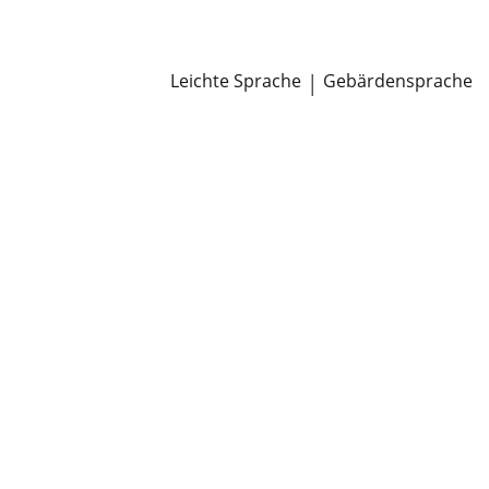
Newsroom
Pressemitteilungen
Öffentliche Zustellungen
Leichte Sprache
|
Gebärdensprache