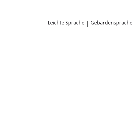
Newsroom
Pressemitteilungen
Öffentliche Zustellungen
Leichte Sprache
|
Gebärdensprache