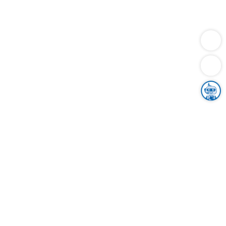
Dienstleistungen
Bauen
Lebensunterhalt & Soziales
Verkehr
Familie
Migration & Integration
Sicherheit & Ordnung
Wirtschaft
Gesundheit
Umwelt
Unsere Ämter
Landkreis & Verwaltung
Der Ortenaukreis
Gesundheit, Sicherheit & Soziales
Bildung
Zuwanderung
Ländlicher Raum
Klimaschutz
Tourismus
Bekanntmachungen
Gleichstellung von Frauen und Männern
Grenzüberschreitende Zusammenarbeit
Kreistag
Kreistagsinformationssystem
Kreisrecht
Kreistagswahl
Karriere
Stellenangebote
Eventkalender
Ausbildung
Studium
Praktikum
Freiwilligendienst
Unser Leitbild