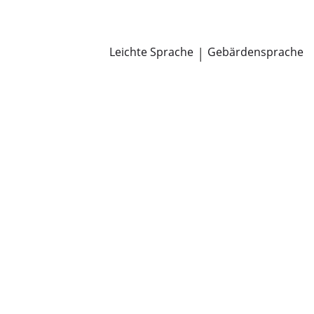
Newsroom
Pressemitteilungen
Öffentliche Zustellungen
Leichte Sprache
|
Gebärdensprache