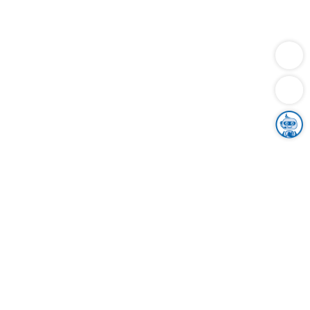
Dienstleistungen
Bauen
Lebensunterhalt & Soziales
Verkehr
Familie
Migration & Integration
Sicherheit & Ordnung
Wirtschaft
Gesundheit
Umwelt
Unsere Ämter
Landkreis & Verwaltung
Der Ortenaukreis
Gesundheit, Sicherheit & Soziales
Bildung
Zuwanderung
Ländlicher Raum
Klimaschutz
Tourismus
Bekanntmachungen
Gleichstellung von Frauen und Männern
Grenzüberschreitende Zusammenarbeit
Kreistag
Kreistagsinformationssystem
Kreisrecht
Kreistagswahl
Karriere
Stellenangebote
Eventkalender
Ausbildung
Studium
Praktikum
Freiwilligendienst
Unser Leitbild