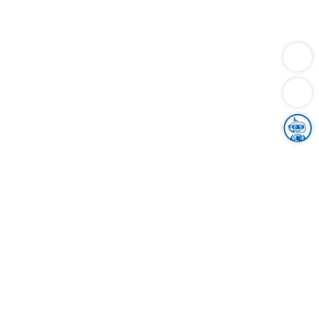
Dienstleistungen
Bauen
Lebensunterhalt & Soziales
Verkehr
Familie
Migration & Integration
Sicherheit & Ordnung
Wirtschaft
Gesundheit
Umwelt
Unsere Ämter
Landkreis & Verwaltung
Der Ortenaukreis
Gesundheit, Sicherheit & Soziales
Bildung
Zuwanderung
Ländlicher Raum
Klimaschutz
Tourismus
Bekanntmachungen
Gleichstellung von Frauen und Männern
Grenzüberschreitende Zusammenarbeit
Kreistag
Kreistagsinformationssystem
Kreisrecht
Kreistagswahl
Karriere
Stellenangebote
Eventkalender
Ausbildung
Studium
Praktikum
Freiwilligendienst
Unser Leitbild