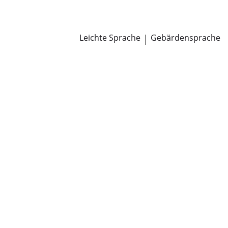
Newsroom
Pressemitteilungen
Öffentliche Zustellungen
Leichte Sprache
|
Gebärdensprache