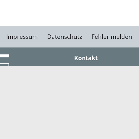
Impressum
Datenschutz
Fehler melden
Kontakt
Landratsamt Ortenauk
Badstraße 20
77652 Offenburg
Telefon: 0781 805-0
Fax: 0781 805-1211
E-Mail senden