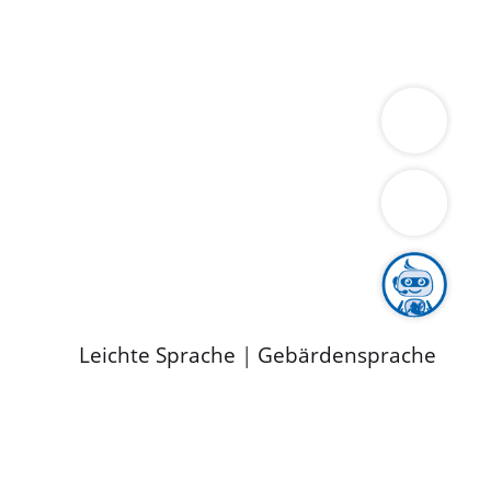
ung
Wirtschaft
Gesundheit
Umwelt
limaschutz
Tourismus
Bekanntmachungen
ild
Leichte Sprache
|
Gebärdensprache