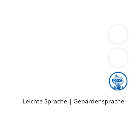
ung
Wirtschaft
Gesundheit
Umwelt
limaschutz
Tourismus
Bekanntmachungen
ild
Leichte Sprache
|
Gebärdensprache