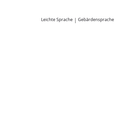
Newsroom
Pressemitteilungen
Öffentliche Zustellungen
Leichte Sprache
|
Gebärdensprache