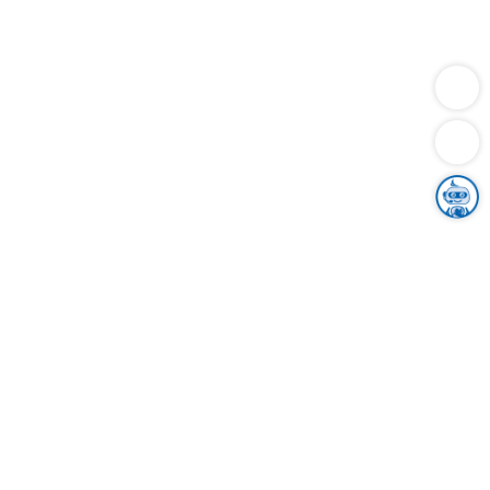
Dienstleistungen
Bauen
Lebensunterhalt & Soziales
Verkehr
Familie
Migration & Integration
Sicherheit & Ordnung
Wirtschaft
Gesundheit
Umwelt
Unsere Ämter
Landkreis & Verwaltung
Der Ortenaukreis
Gesundheit, Sicherheit & Soziales
Bildung
Zuwanderung
Ländlicher Raum
Klimaschutz
Tourismus
Bekanntmachungen
Gleichstellung von Frauen und Männern
Grenzüberschreitende Zusammenarbeit
Kreistag
Kreistagsinformationssystem
Kreisrecht
Kreistagswahl
Karriere
Stellenangebote
Eventkalender
Ausbildung
Studium
Praktikum
Freiwilligendienst
Unser Leitbild