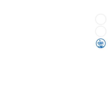
Dienstleistungen
Bauen
Lebensunterhalt & Soziales
Verkehr
Familie
Migration & Integration
Sicherheit & Ordnung
Wirtschaft
Gesundheit
Umwelt
Unsere Ämter
Landkreis & Verwaltung
Der Ortenaukreis
Gesundheit, Sicherheit & Soziales
Bildung
Zuwanderung
Ländlicher Raum
Klimaschutz
Tourismus
Bekanntmachungen
Gleichstellung von Frauen und Männern
Grenzüberschreitende Zusammenarbeit
Kreistag
Kreistagsinformationssystem
Kreisrecht
Kreistagswahl
Karriere
Stellenangebote
Eventkalender
Ausbildung
Studium
Praktikum
Freiwilligendienst
Unser Leitbild