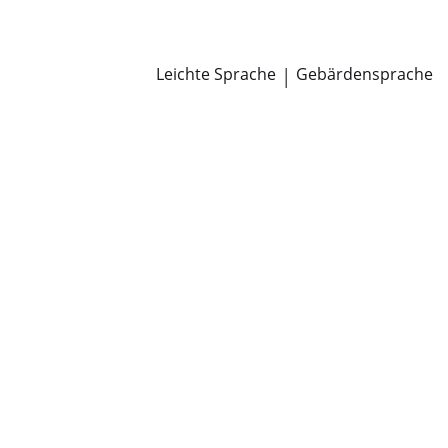
Newsroom
Pressemitteilungen
Öffentliche Zustellungen
Leichte Sprache
|
Gebärdensprache