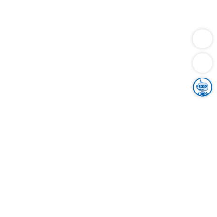
Dienstleistungen
Bauen
Lebensunterhalt & Soziales
Verkehr
Familie
Migration & Integration
Sicherheit & Ordnung
Wirtschaft
Gesundheit
Umwelt
Unsere Ämter
Landkreis & Verwaltung
Der Ortenaukreis
Gesundheit, Sicherheit & Soziales
Bildung
Zuwanderung
Ländlicher Raum
Klimaschutz
Tourismus
Bekanntmachungen
Gleichstellung von Frauen und Männern
Grenzüberschreitende Zusammenarbeit
Kreistag
Kreistagsinformationssystem
Kreisrecht
Kreistagswahl
Karriere
Stellenangebote
Eventkalender
Ausbildung
Studium
Praktikum
Freiwilligendienst
Unser Leitbild