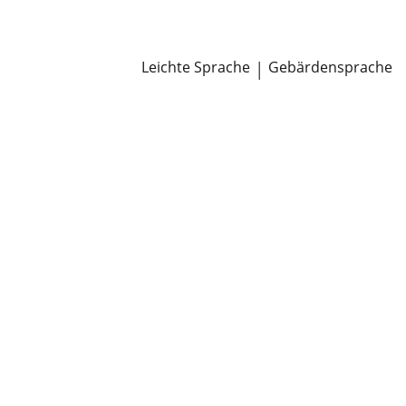
Newsroom
Pressemitteilungen
Öffentliche Zustellungen
Leichte Sprache
|
Gebärdensprache