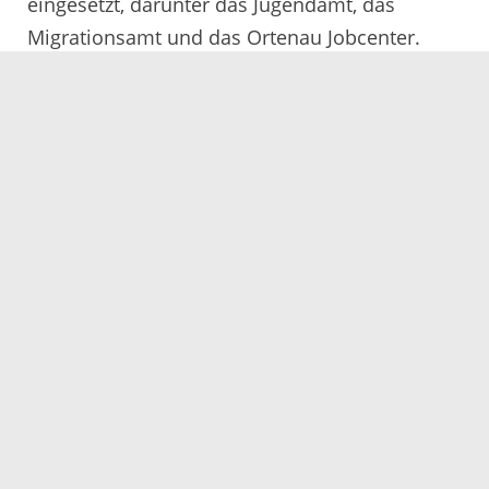
eingesetzt, darunter das Jugendamt, das
Migrationsamt und das Ortenau Jobcenter.
Servicezeiten
Kontakt
Barrierefreiheit
Impressum
Datenschutz
Fehler melden
Elektronische Kommunikation
Kontakt
Landratsamt Ortenaukreis
Badstraße 20
77652 Offenburg