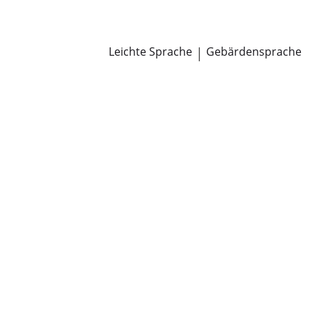
Newsroom
Pressemitteilungen
Öffentliche Zustellungen
Leichte Sprache
|
Gebärdensprache