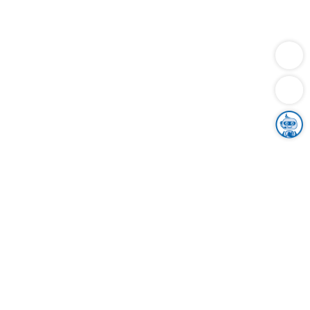
Dienstleistungen
Bauen
Lebensunterhalt & Soziales
Verkehr
Familie
Migration & Integration
Sicherheit & Ordnung
Wirtschaft
Gesundheit
Umwelt
Unsere Ämter
Landkreis & Verwaltung
Der Ortenaukreis
Gesundheit, Sicherheit & Soziales
Bildung
Zuwanderung
Ländlicher Raum
Klimaschutz
Tourismus
Bekanntmachungen
Gleichstellung von Frauen und Männern
Grenzüberschreitende Zusammenarbeit
Kreistag
Kreistagsinformationssystem
Kreisrecht
Kreistagswahl
Karriere
Stellenangebote
Eventkalender
Ausbildung
Studium
Praktikum
Freiwilligendienst
Unser Leitbild