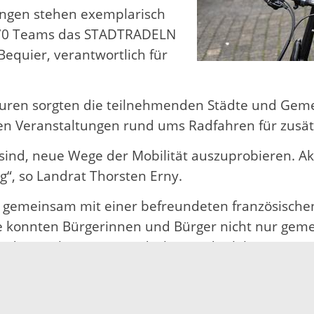
tungen stehen exemplarisch
r 670 Teams das STADTRADELN
Bequier, verantwortlich für
uren sorgten die teilnehmenden Städte und Ge
en Veranstaltungen rund ums Radfahren für zusätz
ind, neue Wege der Mobilität auszuprobieren. A
“, so Landrat Thorsten Erny.
it, gemeinsam mit einer befreundeten französisch
e konnten Bürgerinnen und Bürger nicht nur gemei
anderen Rheinseite entdecken und erleben.
kreis an der Aktion STADTRADELN beteiligen und 
künfte steht die Tourismusförderung des Ortenauk