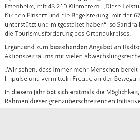
Ettenheim, mit 43.210 Kilometern. „Diese Leis
für den Einsatz und die Begeisterung, mit de
unterstützt und mitgestaltet haben“, so Sandra 
die Tourismusförderung des Ortenaukreises.
Ergänzend zum bestehenden Angebot an Radto
Aktionszeitraums mit vielen abwechslungsreich
„Wir sehen, dass immer mehr Menschen bereit s
Impulse und vermitteln Freude an der Bewegung
In diesem Jahr bot sich erstmals die Möglichke
Rahmen dieser grenzüberschreitenden Initiativ
Angebote und Veranstaltungen auf der jeweils 
Auch im kommenden Jahr wird sich der Ortenau
Ortenauer mit Begeisterung dabei sind. Für Aus