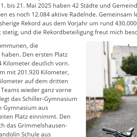
 1. bis 21. Mai 2025 haben 42 Städte und Gemeind
aren es noch 12.084 aktive Radelnde. Gemeinsam 
isherige Rekord aus dem Vorjahr um rund 430.000 
stetig, und die Rekordbeteiligung freut mich beso
Kommunen, die
 haben. Den ersten Platz
4 Kilometer deutlich vorn.
eim mit 201.920 Kilometer,
Kilometer auf dem dritten
n Teams wieder ganz vorne
elegt das Schiller-Gymnasium
ch Gymnasium aus
eiten Platz einnimmt. Den
sich das Grimmelshausen-
andolin Schule aus