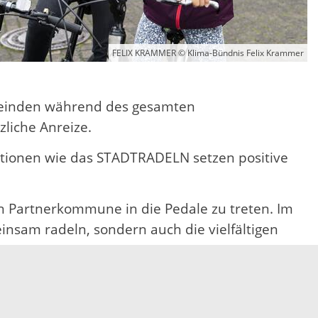
FELIX KRAMMER © Klima-Bündnis Felix Krammer
meinden während des gesamten
liche Anreize.
ktionen wie das STADTRADELN setzen positive
en Partnerkommune in die Pedale zu treten. Im
nsam radeln, sondern auch die vielfältigen
freut sich, wenn die Ortenauerinnen und
reises unter E-Mail an