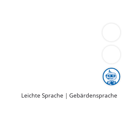
ung
Wirtschaft
Gesundheit
Umwelt
limaschutz
Tourismus
Bekanntmachungen
ild
Leichte Sprache
|
Gebärdensprache