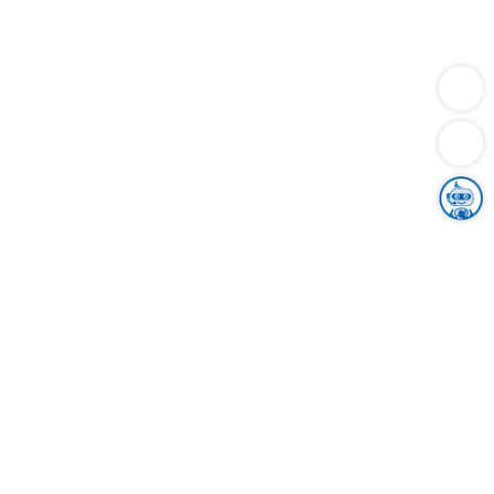
Dienstleistungen
Bauen
Lebensunterhalt & Soziales
Verkehr
Familie
Migration & Integration
Sicherheit & Ordnung
Wirtschaft
Gesundheit
Umwelt
Unsere Ämter
Landkreis & Verwaltung
Der Ortenaukreis
Gesundheit, Sicherheit & Soziales
Bildung
Zuwanderung
Ländlicher Raum
Klimaschutz
Tourismus
Bekanntmachungen
Gleichstellung von Frauen und Männern
Grenzüberschreitende Zusammenarbeit
Kreistag
Kreistagsinformationssystem
Kreisrecht
Kreistagswahl
Karriere
Stellenangebote
Eventkalender
Ausbildung
Studium
Praktikum
Freiwilligendienst
Unser Leitbild