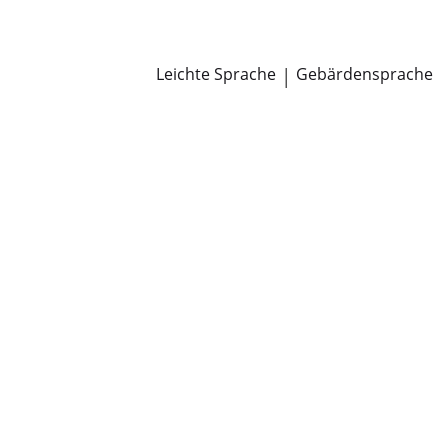
Newsroom
Pressemitteilungen
Öffentliche Zustellungen
Leichte Sprache
|
Gebärdensprache