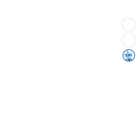
Dienstleistungen
Bauen
Lebensunterhalt & Soziales
Verkehr
Familie
Migration & Integration
Sicherheit & Ordnung
Wirtschaft
Gesundheit
Umwelt
Unsere Ämter
Landkreis & Verwaltung
Der Ortenaukreis
Gesundheit, Sicherheit & Soziales
Bildung
Zuwanderung
Ländlicher Raum
Klimaschutz
Tourismus
Bekanntmachungen
Gleichstellung von Frauen und Männern
Grenzüberschreitende Zusammenarbeit
Kreistag
Kreistagsinformationssystem
Kreisrecht
Kreistagswahl
Karriere
Stellenangebote
Eventkalender
Ausbildung
Studium
Praktikum
Freiwilligendienst
Unser Leitbild