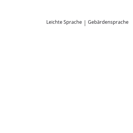
Newsroom
Pressemitteilungen
Öffentliche Zustellungen
Leichte Sprache
|
Gebärdensprache