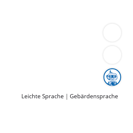
ung
Wirtschaft
Gesundheit
Umwelt
limaschutz
Tourismus
Bekanntmachungen
ild
Leichte Sprache
|
Gebärdensprache