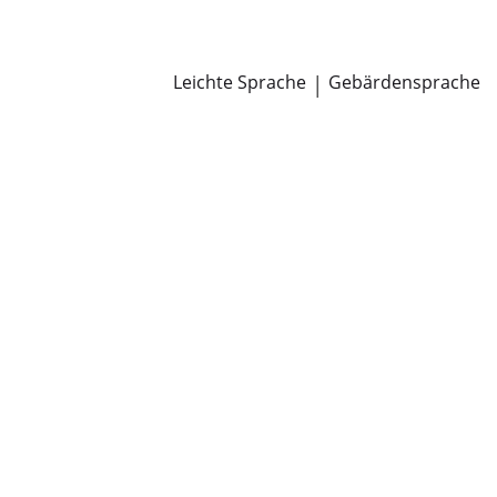
Newsroom
Pressemitteilungen
Öffentliche Zustellungen
Leichte Sprache
|
Gebärdensprache