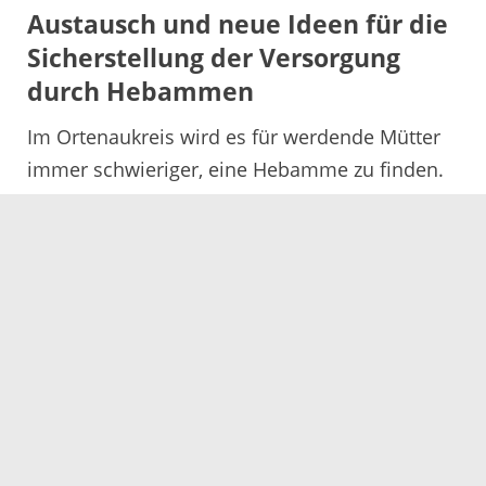
Austausch und neue Ideen für die
Sicherstellung der Versorgung
durch Hebammen
Im Ortenaukreis wird es für werdende Mütter
immer schwieriger, eine Hebamme zu finden.
Besonders auf dem Land ist die Lage
angespannt. Diese ...
Mehr
22.11.2024
Lärmschutz: »Tempo 30« ab sofort
in Friesenheim ausgeweitet
„Tempo 30“ gilt ab sofort in weiteren Straßen
in Friesenheim und den Ortsteilen Schuttern,
Oberweier und Oberschopfheim. Diese