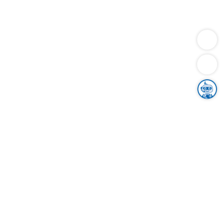
Dienstleistungen
Bauen
Lebensunterhalt & Soziales
Verkehr
Familie
Migration & Integration
Sicherheit & Ordnung
Wirtschaft
Gesundheit
Umwelt
Unsere Ämter
Landkreis & Verwaltung
Der Ortenaukreis
Gesundheit, Sicherheit & Soziales
Bildung
Zuwanderung
Ländlicher Raum
Klimaschutz
Tourismus
Bekanntmachungen
Gleichstellung von Frauen und Männern
Grenzüberschreitende Zusammenarbeit
Kreistag
Kreistagsinformationssystem
Kreisrecht
Kreistagswahl
Karriere
Stellenangebote
Eventkalender
Ausbildung
Studium
Praktikum
Freiwilligendienst
Unser Leitbild