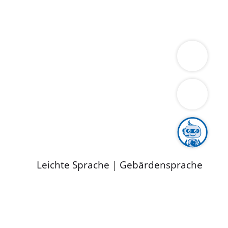
ung
Wirtschaft
Gesundheit
Umwelt
limaschutz
Tourismus
Bekanntmachungen
ild
Leichte Sprache
|
Gebärdensprache