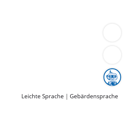
ung
Wirtschaft
Gesundheit
Umwelt
limaschutz
Tourismus
Bekanntmachungen
ild
Leichte Sprache
|
Gebärdensprache