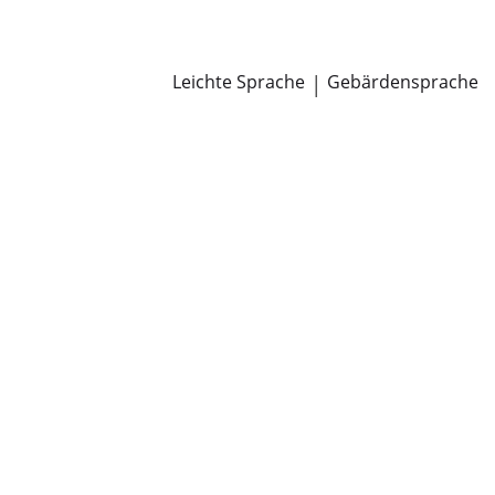
Newsroom
Pressemitteilungen
Öffentliche Zustellungen
Leichte Sprache
|
Gebärdensprache