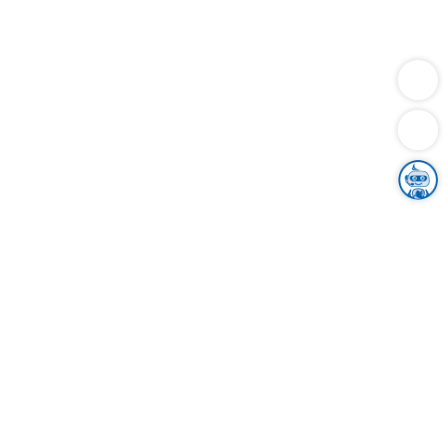
Dienstleistungen
Bauen
Lebensunterhalt & Soziales
Verkehr
Familie
Migration & Integration
Sicherheit & Ordnung
Wirtschaft
Gesundheit
Umwelt
Unsere Ämter
Landkreis & Verwaltung
Der Ortenaukreis
Gesundheit, Sicherheit & Soziales
Bildung
Zuwanderung
Ländlicher Raum
Klimaschutz
Tourismus
Bekanntmachungen
Gleichstellung von Frauen und Männern
Grenzüberschreitende Zusammenarbeit
Kreistag
Kreistagsinformationssystem
Kreisrecht
Kreistagswahl
Karriere
Stellenangebote
Eventkalender
Ausbildung
Studium
Praktikum
Freiwilligendienst
Unser Leitbild