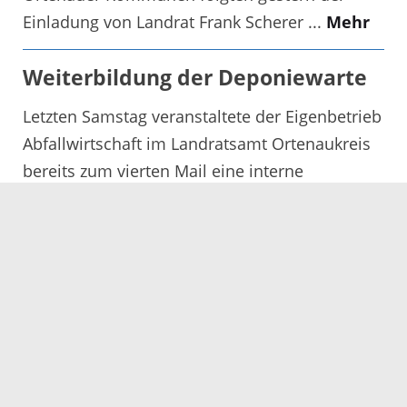
Einladung von Landrat Frank Scherer ...
Mehr
Weiterbildung der Deponiewarte
Letzten Samstag veranstaltete der Eigenbetrieb
Abfallwirtschaft im Landratsamt Ortenaukreis
bereits zum vierten Mail eine interne
Fortbildung für seine Mitarbeiter aus dem ...
Mehr
Amt für Landwirtschaft lädt zu
Seminar »Bewegungsapparat
beim Pferd mit einfachen
Möglichkeiten unterstützen« ein
Das Amt für Landwirtschaft im Landratsamt