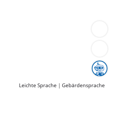
ung
Wirtschaft
Gesundheit
Umwelt
limaschutz
Tourismus
Bekanntmachungen
ild
Leichte Sprache
|
Gebärdensprache