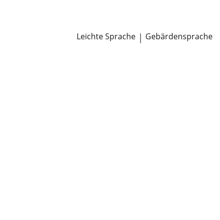
Newsroom
Pressemitteilungen
Öffentliche Zustellungen
Leichte Sprache
|
Gebärdensprache