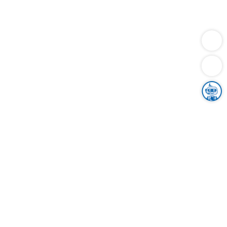
Dienstleistungen
Bauen
Lebensunterhalt & Soziales
Verkehr
Familie
Migration & Integration
Sicherheit & Ordnung
Wirtschaft
Gesundheit
Umwelt
Unsere Ämter
Landkreis & Verwaltung
Der Ortenaukreis
Gesundheit, Sicherheit & Soziales
Bildung
Zuwanderung
Ländlicher Raum
Klimaschutz
Tourismus
Bekanntmachungen
Gleichstellung von Frauen und Männern
Grenzüberschreitende Zusammenarbeit
Kreistag
Kreistagsinformationssystem
Kreisrecht
Kreistagswahl
Karriere
Stellenangebote
Eventkalender
Ausbildung
Studium
Praktikum
Freiwilligendienst
Unser Leitbild