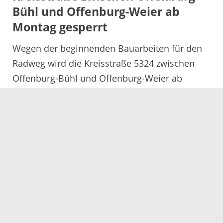
Bühl und Offenburg-Weier ab
Montag gesperrt
Wegen der beginnenden Bauarbeiten für den
Radweg wird die Kreisstraße 5324 zwischen
Offenburg-Bühl und Offenburg-Weier ab
Montag, 24. April 2017, voll ...
Mehr
Meisterprüfung in der
Hauswirtschaft 2018
Für 2018 sind vom Regierungspräsidium
Tübingen wieder Meisterprüfungen im Beruf
Hauswirtschaft geplant. Dies teilt das
Landratsamt Ortenaukreis mit. Anmeldungen
für den ...
Mehr